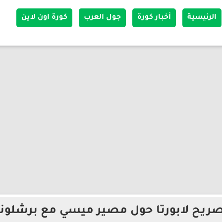
الرئيسية
أخبار كورة
جول العرب
كورة اون لاين
ريح لابورتا حول مصير ميسي مع برشلون