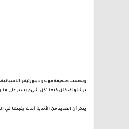
وبحسب صحيفة موندو ديبورتيفو الأسبانية، خر
برشلونة، قال فيها "كل شيء يسير على ماير
يذكر أن العديد من الأندية أبدت رغبتها في