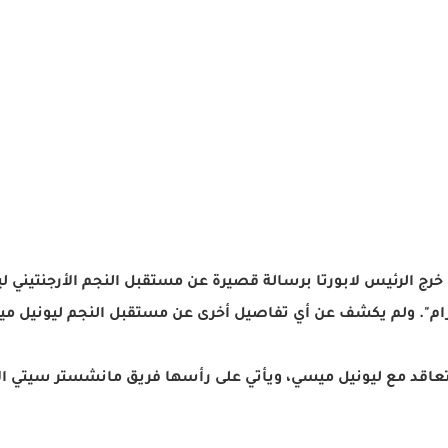
ج الرئيس لابورتا برسالة قصيرة عن مستقبل النجم الأرجنتيني ليو
ام". ولم يكشف عن أي تفاصيل أخرى عن مستقبل النجم ليونيل م
 التعاقد مع ليونيل ميسي، ويأتي على رأسها فريق مانشستر سيتي 