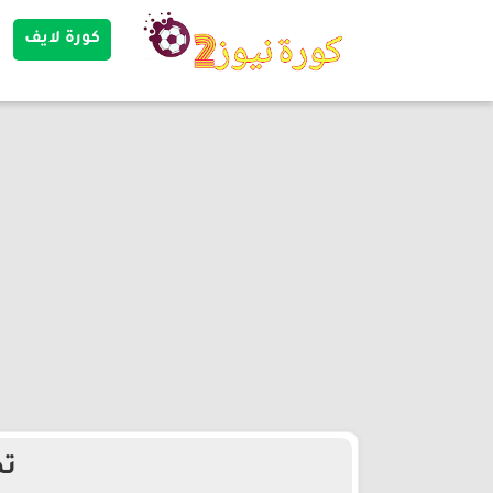
كورة لايف
تص