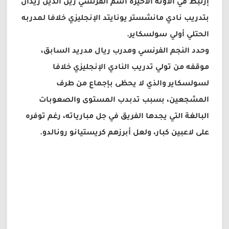
إرتبط في الآونة الأخيرة اسم الفرنسي زين الدين زيدان
بتدريب نادي مانشستر يونايتد الإنجليزي خلافا لمدربه
الحتلي أولي سولسكاير.
وحدد النجم الفرنسي ومدرب ريال مدريد السابق،
موقفه من تولي تدريب النادي الإنجليزي خلافا
لسولسكاير والذي لا يحظى بإجماع من طرف
المشجعين، بسبب تدبدب المستوى والصعوبات
البالغة التي يجدها الفريق في جل مبارياته، رغم توفره
على لاعبين كبار، ولعل أبرزهم كريستيانو رونالدو.