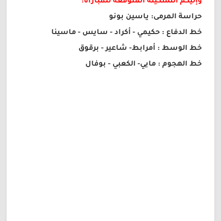
وإليكم التشكيلة المتوقعة للمباراة:
حراسة المرمى: ياسين بونو
خط الدفاع : حكيمي - أكراد - سايس - ماسينا
خط الوسط : أمرابط- شاعير - برقوق
خط الهجوم : مايي- الكعبي - بوفال