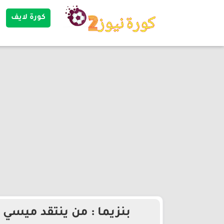
كورة لايف
بنزيما : من ينتقد ميسي ل