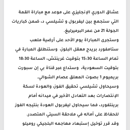
عشاق الدوري الإنجليزي على موعد مع مباراة القمة
التي ستجمع بين ليفربول و تشيلسي د، ضمن كباريات
الجولة 21 من عمر البرميرليغ.
وستجرى المباراة يوم الأحد على أرضية ملعب
ستامفورد بريدج معقل البلوز، وستنطلق المبارة في
تمام الساعة 15:30 بتوقيت غرينتش، الساعة 18:30
بتوقيت السعودية، وستداع عبر قناة بي إن سبورت
بريميوم 1 بصوت المعلق عصام الشوالي.
وسيحاول تشيلسي تحقيق الفوز، والعودة لسكة
الإنتصارات بعد التعادل الأخير في ميدانه أمام
برينتفورد، فما سيحاول ليفربول العودة بنتيجه الفوز
للحفاظ على أماله في ملاحقة السيتي المتصدر.
وقد قرر توخيل إستبعاد مهاجمه البلجيكي روميلو