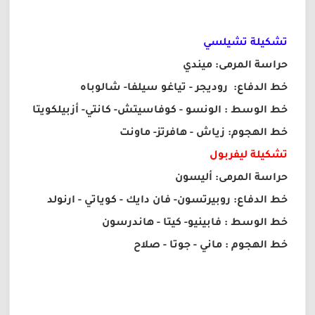
تشكيلة تشيلسي
حراسة المرمى: ميندي
خط الدفاع: روديجر - تياغو سيلفا- شالوباه
خط الوسط : الونسو - كوفاسيتش- كانتي- أزبيلكويتا
خط الهجوم: زياش - هافرتز- ماونت
تشكيلة ليفربول
حراسة المرمى: أليسون
خط الدفاع: روبيرتسون- فان دايك - كوياتي - ارنولد
خط الوسط : فابينيو- كيتا - هاندرسون
خط الهجوم : ماني - جوتا - صلاح