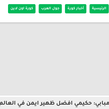
الرئيسية
أخبار كورة
جول العرب
كورة اون لاين
بابي: حكيمي افضل ظهير ايمن في العالم