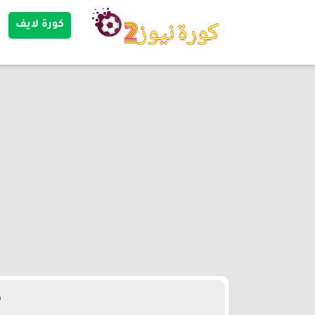
كورة لايف
م