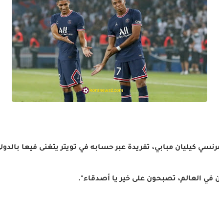
سي كيليان مبابي، تفريدة عبر حسابه في تويتر يتغنى فيعا بالدول
 في العالم، تصبحون على خير يا أصدقاء".