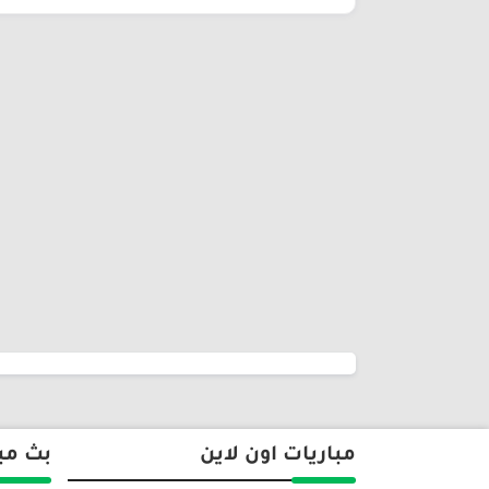
مباريات اون لاين
بث مب