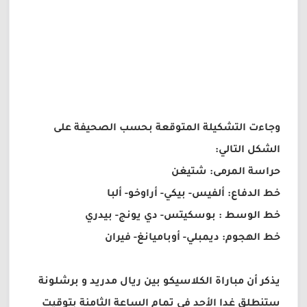
وجاءت التشكيلة المتوقعة بحسب الصحيفة على
الشكل التالي:
حراسة المرمى: شتيغن
خط الدفاع: ألفيس- بيكي- أراوخو- ألبا
خط الوسط : بوسكيتس- دي يونج- بيدري
خط الهجوم: ديمبلي- أوباميانغ- فيران
يذكر أن مباراة الكلاسيكو بين ريال مدريد و برشلونة
ستنطلق غدا الأحد في تمام الساعة الثامنة بتوقيت