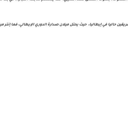
ين حاليا في إيطاليا، حيث يحتل ميلان صدارة الدوري الإيطالي، فما إنتر ميلا