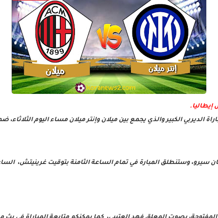
 إيطاليا.
راة الديربي الكبير والذي يجمع بين ميلان وإنتر ميلان مساء اليوم الثلاثاء،
سان سيرو، وستنطلق المبارة في تمام الساعة الثامنة بتوقيت غرينيتش، السا
لمفتوحة، بصوت المعلق فهد العتيبي، كما يمكنكم متابعة المباراة في بث م