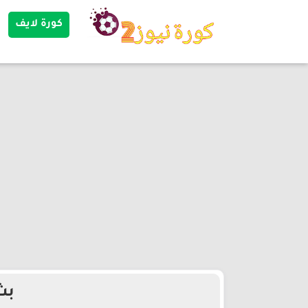
كورة لايف
بث