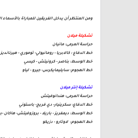
ومن المنتظر أن يدخل الفريقين للمباراة بالأسماء ال
تشكيلة ميلان
حراسة المرمى: مانيان
خط الدفاع : كالابريا - رومانيولي- توموري - هيرنانديز
خط الوسط: بناصر - كرونيتش - كيسي
خط الهجوم: سايليمايكرس- جيرو - لياو
تشكيلة إنتر ميلان
حراسة المرمى: هندانوفيتش
خط الدفاع: سكرينيار- دي فريج- باستوني
خط الوسط: ديمفريز - باريلا - بروزوفيتش- هاكان 
خط الهجوم: لاوتارو - دزيكو