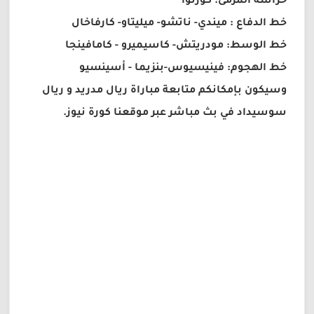
حراسة المرمى: كورتوا
خط الدفاع : ميندي- ناتشو- ميليتاو- كارفاخال
خط الوسط: مودريتش- كاسيميرو - كامافينجا
خط الهجوم: فينيسيوس-بنزيما - أسينسيو
وسيكون بإمكانكم متابعة مباراة ريال مدريد و ريال
سوسيداد في بث مباشر عبر موقعنا كورة نيوز.