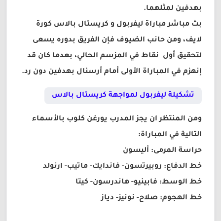
بهدفين لمثلهما.
بث مباشر مباراة ليفربول و كريستال بالاس كورة
لايف، ومن حانب الضيوف فإن الفريق بدوره يسعى
لتحقيق أول نقاط في المزسم الحالي، بعدما كان قد
إنهزم في المباراة الأولى أمام أرسنال بهدفين دون رد.
تشكيلة ليفربول لمواجهة كريستال بالاس
ومن المنتظر ان يجز المدرب يورغن كلوب بالأسماء
التالية في المباراة:
حراسة المرمى: أليسون
خط الدفاع: روبيرتسون- فاندايك- ماتيب- ارنولد
خط الوسط: فابينيو- هاندرسون- كيتا
خط الهجوم: صلاح- نونيز- دياز